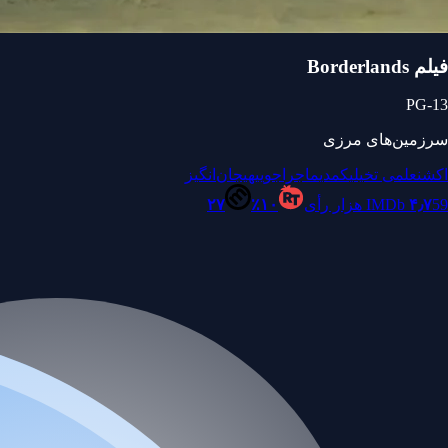
فیلم Borderlands
PG-13
سرزمین‌های مرزی
اکشن
علمی تخیلی
کمدی
ماجراجویی
هیجان‌انگیز
59 هزار رأی
۴٫۷
IMDb
۱۰٪
۲۷