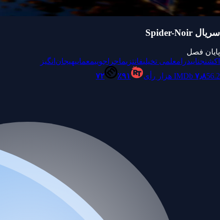
سریال Spider-Noir
پایان فصل
اکشن
جنایی
درام
علمی تخیلی
فانتزی
ماجراجویی
معمایی
هیجان‌انگیز
56.2 هزار رأی
۷٫۸
IMDb
۹۱٪
۷۲