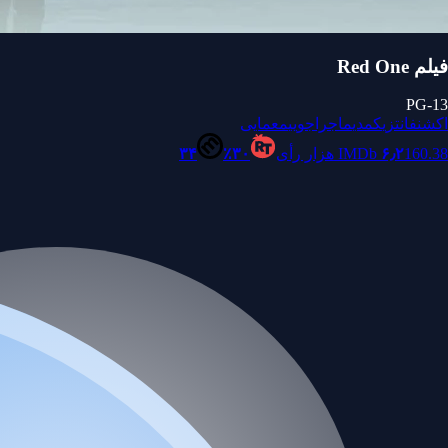
فیلم Red One
PG-13
اکشن
فانتزی
کمدی
ماجراجویی
معمایی
160.38 هزار رأی
۶٫۲
IMDb
۳۰٪
۳۴