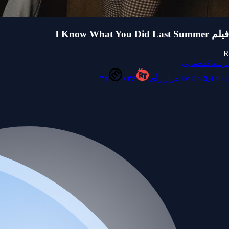
فیلم I Know What You Did Last Summer
R
ترسناک
معمایی
49.7 هزار رأی
۵٫۱
IMDb
۳۶٪
۴۲