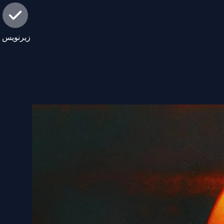
زیرنویس