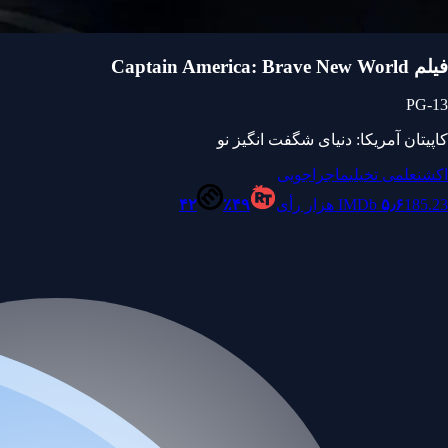
فیلم Captain America: Brave New World
PG-13
کاپیتان آمریکا: دنیای شگفت انگیز نو
اکشن
علمی تخیلی
ماجراجویی
185.23 هزار رأی
۵٫۶
IMDb
۴۹٪
۴۲