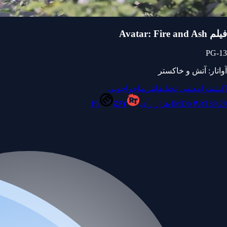
فیلم Avatar: Fire and Ash
PG-13
آواتار: آتش و خاکستر
اکشن
درام
علمی تخیلی
فانتزی
ماجراجویی
189.29 هزار رأی
۷٫۲
IMDb
۶۷٪
۶۱