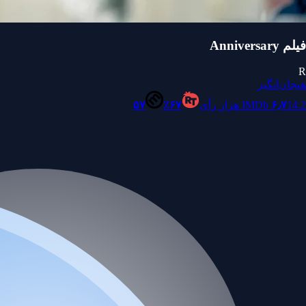
فیلم Anniversary
R
هیجان‌انگیز
14.2 هزار رأی
۶٫۷
IMDb
۶۷٪
۵۷