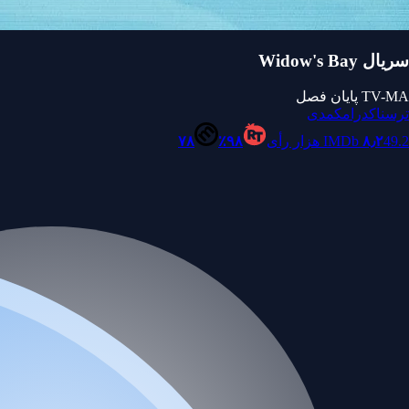
سریال Widow's Bay
TV-MA
پایان فصل
ترسناک
درام
کمدی
49.2 هزار رأی
۸٫۲
IMDb
۹۸٪
۷۸