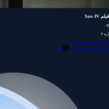
فیلم Saw IV
R
اره ۴
ترسناک
معمایی
هیجان‌انگیز
177.6 هزار رأی
۵٫۹
IMDb
۳۶