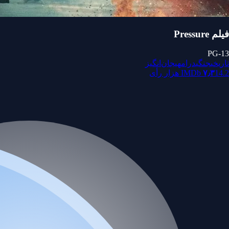
فیلم Pressure
PG-13
تاریخی
جنگی
درام
هیجان‌انگیز
14.2 هزار رأی
۷٫۳
IMDb