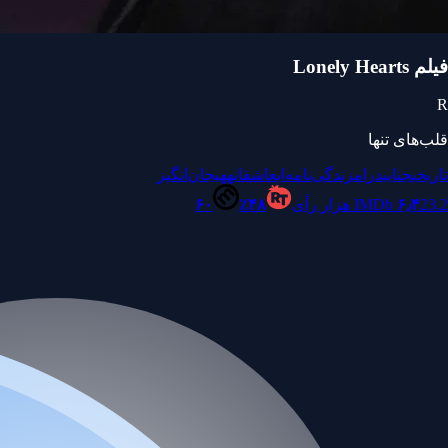
فیلم Lonely Hearts
R
قلب‌های تنها
تاریخی
جنایی
درام
زندگی‌نامه‌ای
عاشقانه
هیجان‌انگیز
23.2 هزار رأی
۶٫۴
IMDb
۴۸٪
۶۰