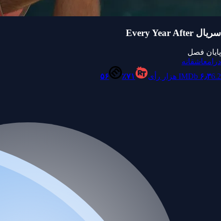
سریال Every Year After
پایان فصل
درام
عاشقانه
6.2 هزار رأی
۶٫۳
IMDb
۷۱٪
۵۶