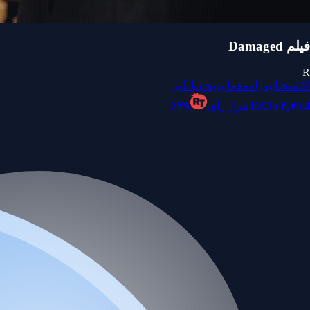
فیلم Damaged
R
اکشن
جنایی
درام
معمایی
هیجان‌انگیز
9.4 هزار رأی
۴٫۷
IMDb
۲۹٪