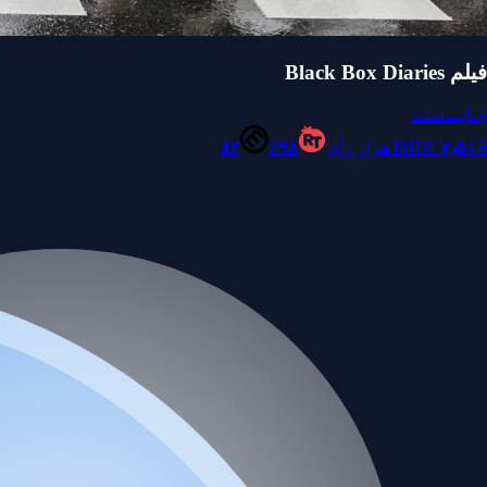
فیلم Black Box Diaries
جنایی
مستند
4.6 هزار رأی
۷٫۵
IMDb
۹۸٪
۸۲